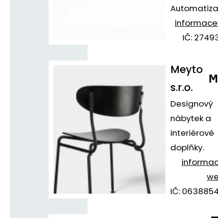
Automatiza
informace
IČ: 2749
Meyto
s.r.o.
Designový
nábytek a
interiérové
doplňky.
informa
w
IČ: 063885