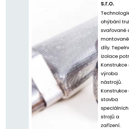
s.r.o.
Technologi
ohýbání tru
svařované 
montované
díly. Tepeln
izolace potr
Konstrukce
výroba
nástrojů.
Konstrukce
stavba
speciálních
strojů a
zařízení.