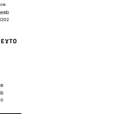
ce.
web
3202
ce
eb
40