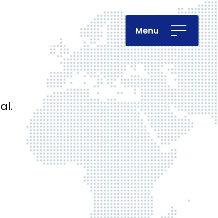
Menu
al.