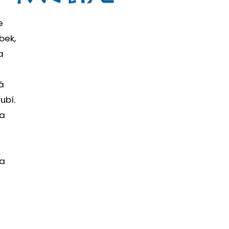
e
bek,
a
á
ubí.
 a
 a