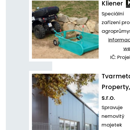
Kliener
Speciální
zařízení pro
agroprůmys
informa
w
IČ: Proje
Tvarmet
Property
s.r.o.
Spravuje
nemovitý
majetek