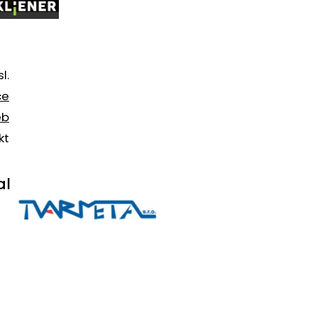
l.
ce
eb
kt
al
,