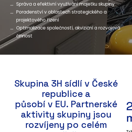
Správa a efektivní využívání majetku skupiny
Poradenství v oblastech strategického a
projektového řízení
Optimalizace společností, akviziční a rozvojová
činnost
Skupina 3H sídlí v České
republice a
působí v EU. Partnerské
aktivity skupiny jsou
rozvíjeny po celém
Tr