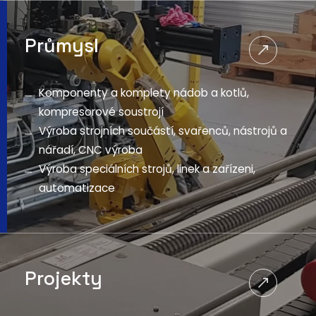
Průmysl
Komponenty a komplety nádob a kotlů,
kompresorové soustrojí
Výroba strojních součástí, svařenců, nástrojů a
nářadí, CNC výroba
Výroba speciálních strojů, linek a zařízeni,
automatizace
Projekty