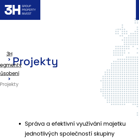
3H
Projekty
Segmenty
ůsobení
Projekty
Správa a efektivní využívání majetku
jednotlivých společností skupiny