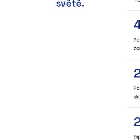
světě.
Po
za
Po
sk
Ex