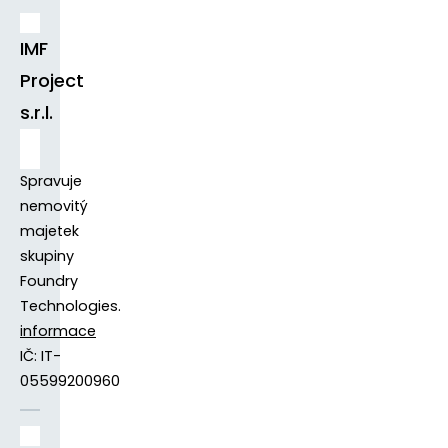
IMF
Project
s.r.l.
Spravuje
nemovitý
majetek
skupiny
Foundry
Technologies.
informace
IČ: IT-
05599200960