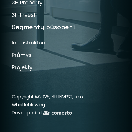
3H Property
3H Invest
Segmenty působení
Infrastruktura
Průmysl
Projekty
Copyright ©2026, 3H INVEST, s.r.o.
Whistleblowing
Developed at