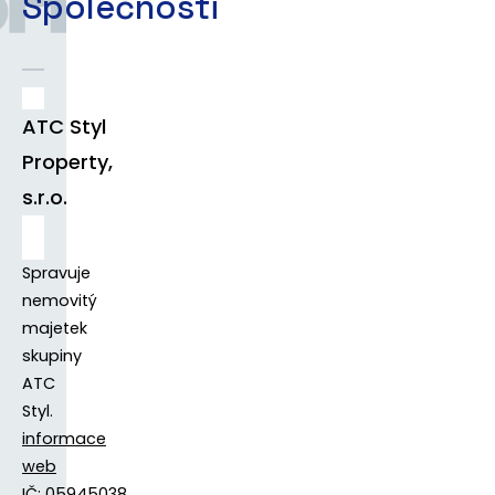
Společnosti
ATC Styl
Property,
s.r.o.
Spravuje
nemovitý
majetek
skupiny
ATC
Styl.
informace
web
IČ: 05945038