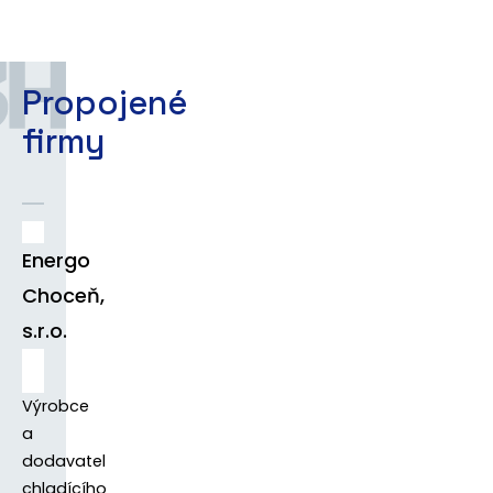
Propojené
firmy
Energo
Choceň,
s.r.o.
Výrobce
a
dodavatel
chladícího