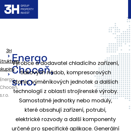
3H
Energo
Struktura
Výrobce a dodavatel chladícího zařízení,
Choceň,
skupiny
tlakových nádob, kompresorových
s.r.o.
Energo
stanic, výměníkových jednotek a dalších
Choceň,
technologií z oblasti strojírenské výroby.
s.r.o.
Samostatné jednotky nebo moduly,
které obsahují zařízení, potrubí,
elektrické rozvody a další komponenty
určené pro specifické aplikace. Generální