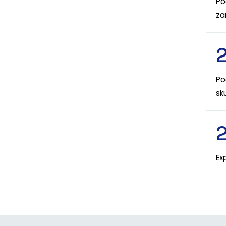
Po
za
Po
sk
Ex